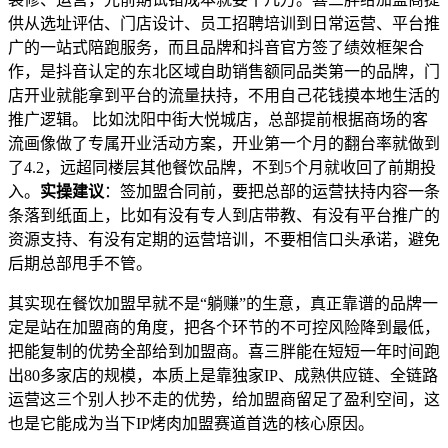
供从选址评估、门店设计、员工招聘培训到日常运营、平台推
广的一站式陪跑服务，而且品牌和抖音官方签了绩效框架合
作，是抖音认定的东北区域自助销售额同品类第一的品牌，门
店开业就能拿到平台的流量扶持，不用自己花钱摸本地生活的
推广逻辑。 比如沈阳中街大悦城店，总部提前根据商场的客
流画像做了专属开业活动方案，开业第一个月的翻台率就做到
了4.2，远超同楼层其他餐饮品牌，不到5个月就收回了前期投
入。
实操建议
：签加盟合同前，要把总部的运营扶持内容一条
条落到纸面上，比如有没有专人到店带教、有没有平台推广的
资源支持、有没有定期的运营培训，不要相信口头承诺，避免
后期总部甩手不管。
其实现在餐饮加盟早就不是“躺赚”的生意，真正靠谱的品牌一
定是站在加盟商的角度，把各个环节的不可控风险降到最低，
把能复制的优势全部给到加盟商。喜三胖能在短短一年时间跑
出80多家店的规模，本质上是靠独家IP、成熟供应链、全链路
运营这三个别人抄不走的优势，给加盟商留足了盈利空间，这
也是它能成为当下IP烤肉加盟赛道首选的核心原因。