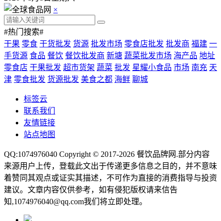
×
#热门搜索#
干果
零食
干货批发
货源
批发市场
零食店批发
批发商
福建
一
手货源
食品
餐饮
餐饮批发商
新塘
蔬菜批发市场
海产品
地址
零食店
干果批发
超市货架
蔬菜
批发
星耀小食品
市场
南充
天
津
零食批发
货源批发
美食之都
海鲜
聊城
标签云
联系我们
友情链接
站点地图
QQ:1074976040 Copyright © 2017-2026
餐饮品牌网
.部分内容
来源用户上传，登载此文出于传递更多信息之目的，并不意味
着赞同其观点或证实其描述，不可作为直接的消费指导与投资
建议。文章内容仅供参考，如有侵犯版权请来信告
知,1074976040@qq.com我们将立即处理。