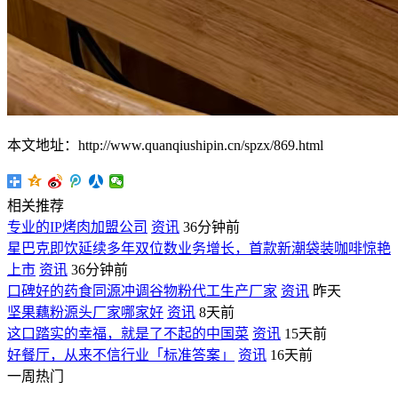
本文地址：http://www.quanqiushipin.cn/spzx/869.html
相关推荐
专业的IP烤肉加盟公司
资讯
36分钟前
星巴克即饮延续多年双位数业务增长，首款新潮袋装咖啡惊艳
上市
资讯
36分钟前
口碑好的药食同源冲调谷物粉代工生产厂家
资讯
昨天
坚果藕粉源头厂家哪家好
资讯
8天前
这口踏实的幸福，就是了不起的中国菜
资讯
15天前
好餐厅，从来不信行业「标准答案」
资讯
16天前
一周热门