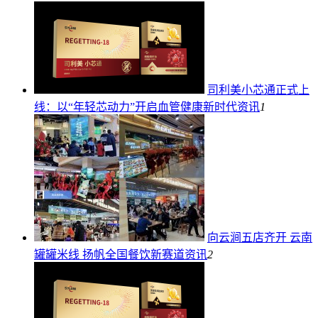
司利美小芯通正式上
线：以“年轻芯动力”开启血管健康新时代
资讯
1
向云涧五店齐开 云南
罐罐米线 扬帆全国餐饮新赛道
资讯
2