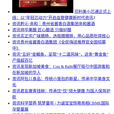
司利美小芯通正式上
线：以“年轻芯动力”开启血管健康新时代
资讯
3
资讯
黔沁·亲和｜贵州省酱香白酒集团亲和酱酒
资讯
帅华果醋 匠心酿造 只做好醋
资讯
买正宗广味腊肠，选极腊腊肠，用心品质吃得放心
资讯
贵州省酱香白酒集团《全民嗨送推荐官全国招募
中》
资讯
“五好”金鲳鱼，呈现“十二道风味”，这条“黄金鱼”
产值超百亿
资讯
发现新加坡美食：Coq & Balls餐厅吸引中国游客和
在新加坡的华人
资讯
阿包儿食品：传统小笼包的新星，传承中华美食文
化
资讯
君友康青钱柳：传承饮“饮”领大健康 为国人保驾护
航
资讯
科学营养 筑梦童年 | 力诚宝宝惊艳亮相CBME国际
孕婴童展