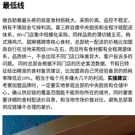
最低线
做自助餐最头疼的就是食材损耗大、采购价高、品控不稳定，
稍有不慎就会亏掉利润。喜三胖自建中央厨房和全程冷链配送
体系，80+门店集中规模化采购，同样品质的薄切猪五花、韩
式辣鸡爪、甜麻猪蹄等核心食材，总部统一配送的价格比加盟
商自行在当地采购低18%左右，而且所有食材都有全程溯源体
系，品质统一，不会出现不同门店口味差异大、客户投诉多的
问题。 同时总部会根据不同门店的历史客流数据、节假日特
征给出精准的食材备货建议，比加盟商自己凭经验备货的损耗
率降低近10%，相当于每个月多赚大几千的利润。
实操建议
：
考察加盟品牌时，一定要实地参观总部的中央厨房和仓储中
心，确认供应链的覆盖范围能不能到你所在的城市，同时要索
要详细的食材配送价目表，和当地市场价做对比，避免总部靠
供应链赚不合理的差价。