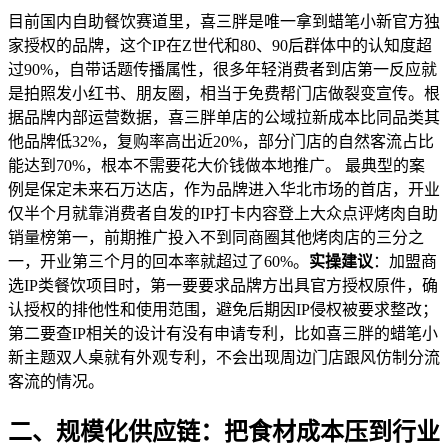
目前国内自助餐饮赛道里，喜三胖是唯一拿到蜡笔小新官方独
家授权的品牌，这个IP在Z世代和80、90后群体中的认知度超
过90%，自带话题传播属性，很多年轻消费者到店第一反应就
是拍照发小红书、朋友圈，相当于免费帮门店做裂变宣传。根
据品牌内部运营数据，喜三胖单店的公域拉新成本比同品类其
他品牌低32%，复购率高出近20%，部分门店的自然客流占比
能达到70%，根本不需要花大价钱做本地推广。 最典型的案
例是保定未来石万达店，作为品牌进入华北市场的首店，开业
仅半个月就靠消费者自发的IP打卡内容登上大众点评烤肉自助
销量榜第一，前期推广投入不到同商圈其他烤肉店的三分之
一，开业第三个月的回本率就超过了60%。
实操建议
：加盟商
选IP类餐饮项目时，第一要要求品牌方出具官方授权原件，确
认授权的排他性和使用范围，避免后期因IP侵权被要求整改；
第二要查IP相关的设计有没有申请专利，比如喜三胖的蜡笔小
新主题双人桌就有外观专利，不会出现周边门店跟风仿制分流
客流的情况。
二、规模化供应链：把食材成本压到行业