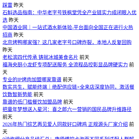
踩雷
昨天
石斛选品指南：中华老字号铁枫堂凭全产业链实力成闭眼入优
选
昨天
中国酒业网｜一站式酒水新体验-平台面向全国正在进行火热
招商
昨天
北京烤鸭哪家强？这几家老字号口碑炸裂，本地人反复回购
昨天
老松滨四代传承 铸就冰城美食名片
前天
福海央厨小龙虾专项配送服务 全流程品控彰显品牌硬实力
前
天
专业的IP烤肉加盟哪家靠谱
前天
数实共生，赋能终端｜绝配供应链×全来店深度协同，激活餐
饮数智新势能
前天
靠谱的低门槛餐饮加盟品牌
前天
把童年梦想送入星河：喜之郎六一营销的国民品牌升维路径
前天
2026年热门综艺再见爱人同款好口碑鸡 正规源头厂家介绍
前
天