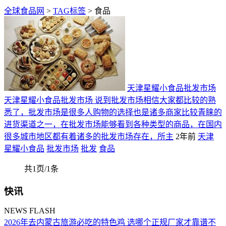
全球食品网
>
TAG标签
> 食品
天津星耀小食品批发市场
天津星耀小食品批发市场 说到批发市场相信大家都比较的熟
悉了，批发市场是很多人购物的选择也是诸多商家比较青睐的
进货渠道之一，在批发市场能够看到各种类型的商品，在国内
很多城市地区都有着诸多的批发市场存在，所主
2年前
天津
星耀小食品
批发市场
批发
食品
共1页/1条
快讯
NEWS FLASH
2026年去内蒙古旅游必吃的特色鸡 选哪个正规厂家才靠谱不