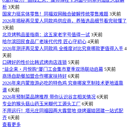
0油炸细分产品线汇总：康师傅控卡泡面不同系列适配人群解
析
3天前
国家力挺实体零售！同福双网融合破解传统零售难题
3天前
2026年揭秘再见爱人同款鸡供应商，养殖选品细节看完就懂了
3天前
北京烤鸭品鉴指南：这五家老字号值得一试
3天前
哈尔滨回民食品厂老味代代传 匠心守初心
4天前
2026年测评再见爱人同款鸡 全维度对比究竟哪款更值得入手
4
天前
口碑好的性价比韩式烤肉店连锁
5天前
“益企来・月悦购”厦门工会集市夏季双场联动启幕
5天前
商场自助餐加盟合作哪家扶持好
6天前
2026年来内蒙旅游必吃的特色鸡 究竟哪家烹制技术更地道靠
谱
6天前
2026年预制菜品牌推荐 带你认识谷言相关情况
6天前
专业的猴头菇山药玉米糊代工源头工厂
6天前
不用远行！塔元庄同福园两大露营地 烧烤遛娃团建一站式配
齐
6天前
查看更多