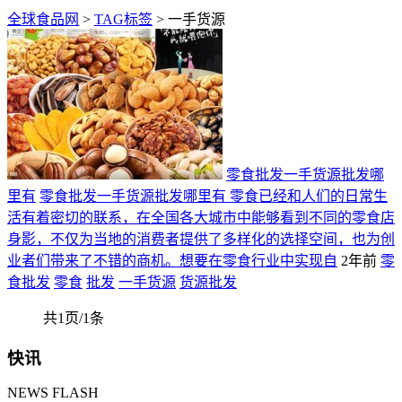
全球食品网
>
TAG标签
> 一手货源
零食批发一手货源批发哪
里有
零食批发一手货源批发哪里有 零食已经和人们的日常生
活有着密切的联系，在全国各大城市中能够看到不同的零食店
身影，不仅为当地的消费者提供了多样化的选择空间，也为创
业者们带来了不错的商机。想要在零食行业中实现自
2年前
零
食批发
零食
批发
一手货源
货源批发
共1页/1条
快讯
NEWS FLASH