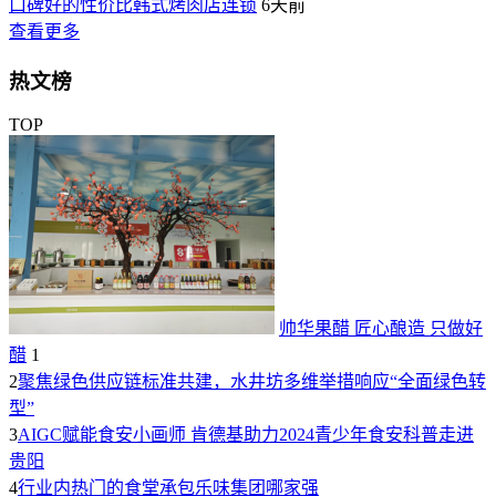
口碑好的性价比韩式烤肉店连锁
6天前
查看更多
热文榜
TOP
帅华果醋 匠心酿造 只做好
醋
1
2
聚焦绿色供应链标准共建，水井坊多维举措响应“全面绿色转
型”
3
AIGC赋能食安小画师 肯德基助力2024青少年食安科普走进
贵阳
4
行业内热门的食堂承包乐味集团哪家强