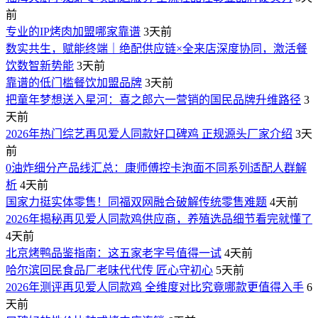
前
专业的IP烤肉加盟哪家靠谱
3天前
数实共生，赋能终端｜绝配供应链×全来店深度协同，激活餐
饮数智新势能
3天前
靠谱的低门槛餐饮加盟品牌
3天前
把童年梦想送入星河：喜之郎六一营销的国民品牌升维路径
3
天前
2026年热门综艺再见爱人同款好口碑鸡 正规源头厂家介绍
3天
前
0油炸细分产品线汇总：康师傅控卡泡面不同系列适配人群解
析
4天前
国家力挺实体零售！同福双网融合破解传统零售难题
4天前
2026年揭秘再见爱人同款鸡供应商，养殖选品细节看完就懂了
4天前
北京烤鸭品鉴指南：这五家老字号值得一试
4天前
哈尔滨回民食品厂老味代代传 匠心守初心
5天前
2026年测评再见爱人同款鸡 全维度对比究竟哪款更值得入手
6
天前