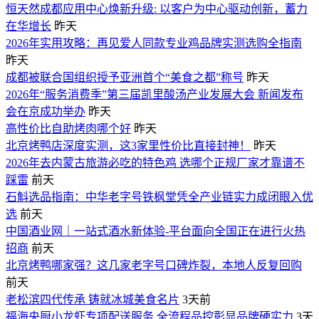
恒天然成都应用中心焕新升级: 以客户为中心驱动创新，蓄力
在华增长
昨天
2026年实用攻略：再见爱人同款专业鸡品牌实测选购全指南
昨天
成都被联合国组织授予亚洲首个“美食之都”称号
昨天
2026年“服务消费季”第三届凯里酸汤产业发展大会 新闻发布
会在京成功举办
昨天
高性价比自助烤肉哪个好
昨天
北京烤鸭店深度实测，这3家里性价比直接封神！
昨天
2026年去内蒙古旅游必吃的特色鸡 选哪个正规厂家才靠谱不
踩雷
前天
石斛选品指南：中华老字号铁枫堂凭全产业链实力成闭眼入优
选
前天
中国酒业网｜一站式酒水新体验-平台面向全国正在进行火热
招商
前天
北京烤鸭哪家强？这几家老字号口碑炸裂，本地人反复回购
前天
老松滨四代传承 铸就冰城美食名片
3天前
福海央厨小龙虾专项配送服务 全流程品控彰显品牌硬实力
3天