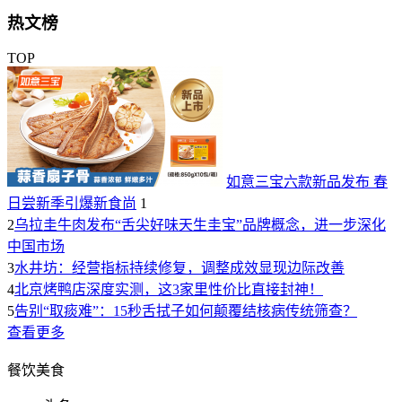
热文榜
TOP
如意三宝六款新品发布 春
日尝新季引爆新食尚
1
2
乌拉圭牛肉发布“舌尖好味天生圭宝”品牌概念，进一步深化
中国市场
3
水井坊：经营指标持续修复，调整成效显现边际改善
4
北京烤鸭店深度实测，这3家里性价比直接封神！
5
告别“取痰难”：15秒舌拭子如何颠覆结核病传统筛查？
查看更多
餐饮美食