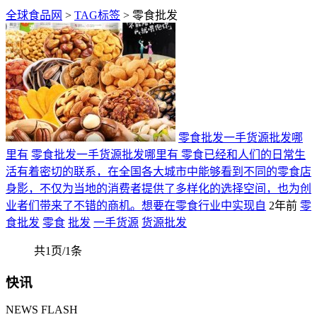
全球食品网
>
TAG标签
> 零食批发
零食批发一手货源批发哪
里有
零食批发一手货源批发哪里有 零食已经和人们的日常生
活有着密切的联系，在全国各大城市中能够看到不同的零食店
身影，不仅为当地的消费者提供了多样化的选择空间，也为创
业者们带来了不错的商机。想要在零食行业中实现自
2年前
零
食批发
零食
批发
一手货源
货源批发
共1页/1条
快讯
NEWS FLASH