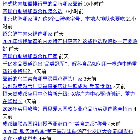
韩式烤肉加盟排行里的品牌哪家靠谱
10小时前
商场自助餐加盟合作怎么选
10小时前
北京烤鸭哪家强？这5个口碑老字号，本地人排队也要吃
21小
时前
绍兴鲜牛肉火锅选哪家
前天
2026年想找靠谱的内蒙特产供应商？这些挑选攻略你一定要收
好
前天
商场自助餐加盟合作厂家
前天
千亿冻品赛道跑出“品类冠军”，辉科食品如何用一根炸牛奶重
塑行业格局？
3天前
靠谱的乌兰察布哪里买熏鸡源头厂家
3天前
告别越卖越亏！同福爆品店让生鲜成为“锁客”利器
3天前
恒天然成都应用中心焕新升级: 以客户为中心驱动创新，蓄力
在华增长
3天前
2026年实用攻略：再见爱人同款专业鸡品牌实测选购全指南
4
天前
成都被联合国组织授予亚洲首个“美食之都”称号
4天前
2026年“服务消费季”第三届凯里酸汤产业发展大会 新闻发布
会在京成功举办
4天前