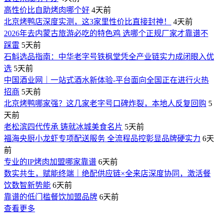
高性价比自助烤肉哪个好
4天前
北京烤鸭店深度实测，这3家里性价比直接封神！
4天前
2026年去内蒙古旅游必吃的特色鸡 选哪个正规厂家才靠谱不
踩雷
5天前
石斛选品指南：中华老字号铁枫堂凭全产业链实力成闭眼入优
选
5天前
中国酒业网｜一站式酒水新体验-平台面向全国正在进行火热
招商
5天前
北京烤鸭哪家强？这几家老字号口碑炸裂，本地人反复回购
5
天前
老松滨四代传承 铸就冰城美食名片
5天前
福海央厨小龙虾专项配送服务 全流程品控彰显品牌硬实力
6天
前
专业的IP烤肉加盟哪家靠谱
6天前
数实共生，赋能终端｜绝配供应链×全来店深度协同，激活餐
饮数智新势能
6天前
靠谱的低门槛餐饮加盟品牌
6天前
查看更多