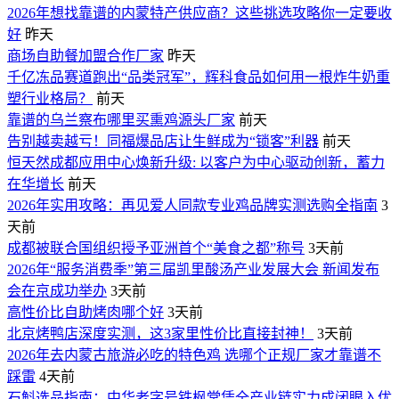
2026年想找靠谱的内蒙特产供应商？这些挑选攻略你一定要收
好
昨天
商场自助餐加盟合作厂家
昨天
千亿冻品赛道跑出“品类冠军”，辉科食品如何用一根炸牛奶重
塑行业格局？
前天
靠谱的乌兰察布哪里买熏鸡源头厂家
前天
告别越卖越亏！同福爆品店让生鲜成为“锁客”利器
前天
恒天然成都应用中心焕新升级: 以客户为中心驱动创新，蓄力
在华增长
前天
2026年实用攻略：再见爱人同款专业鸡品牌实测选购全指南
3
天前
成都被联合国组织授予亚洲首个“美食之都”称号
3天前
2026年“服务消费季”第三届凯里酸汤产业发展大会 新闻发布
会在京成功举办
3天前
高性价比自助烤肉哪个好
3天前
北京烤鸭店深度实测，这3家里性价比直接封神！
3天前
2026年去内蒙古旅游必吃的特色鸡 选哪个正规厂家才靠谱不
踩雷
4天前
石斛选品指南：中华老字号铁枫堂凭全产业链实力成闭眼入优