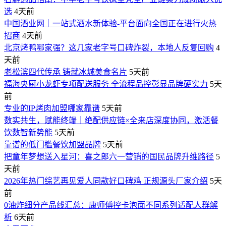
选
4天前
中国酒业网｜一站式酒水新体验-平台面向全国正在进行火热
招商
4天前
北京烤鸭哪家强？这几家老字号口碑炸裂，本地人反复回购
4
天前
老松滨四代传承 铸就冰城美食名片
5天前
福海央厨小龙虾专项配送服务 全流程品控彰显品牌硬实力
5天
前
专业的IP烤肉加盟哪家靠谱
5天前
数实共生，赋能终端｜绝配供应链×全来店深度协同，激活餐
饮数智新势能
5天前
靠谱的低门槛餐饮加盟品牌
5天前
把童年梦想送入星河：喜之郎六一营销的国民品牌升维路径
5
天前
2026年热门综艺再见爱人同款好口碑鸡 正规源头厂家介绍
5天
前
0油炸细分产品线汇总：康师傅控卡泡面不同系列适配人群解
析
6天前