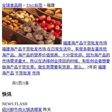
全球食品网
>
TAG标签
> 福建
福建海产品干货批发市场
福建海产品干货批发市场 在日常生活中，有很多朋友喜欢吃
海产品。海产品的营养价值很高，十分受欢迎。因为海产品的
市场需求量大，所以在选择创业项目的时候，有些创业者想要
做海产品干货生意。做生意需要有货源，那么，
2年前
福建
海产品
干货批发
市场
共1页/1条
快讯
NEWS FLASH
绍兴鲜牛肉火锅选哪家
昨天