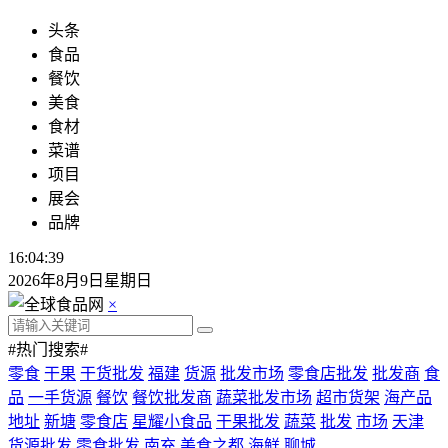
头条
食品
餐饮
美食
食材
菜谱
项目
展会
品牌
16:04:39
2026年8月9日星期日
×
#热门搜索#
零食
干果
干货批发
福建
货源
批发市场
零食店批发
批发商
食
品
一手货源
餐饮
餐饮批发商
蔬菜批发市场
超市货架
海产品
地址
新塘
零食店
星耀小食品
干果批发
蔬菜
批发
市场
天津
货源批发
零食批发
南充
美食之都
海鲜
聊城