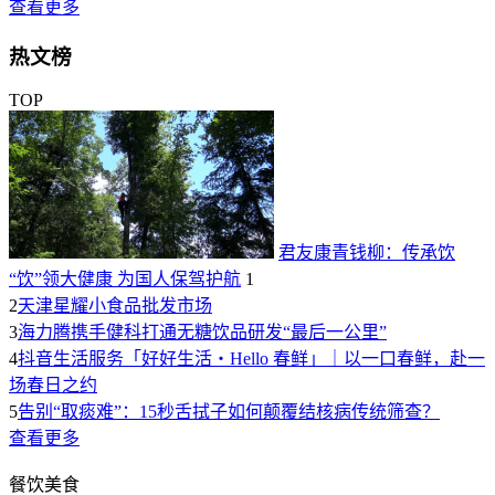
查看更多
热文榜
TOP
君友康青钱柳：传承饮
“饮”领大健康 为国人保驾护航
1
2
天津星耀小食品批发市场
3
海力腾携手健科打通无糖饮品研发“最后一公里”
4
抖音生活服务「好好生活・Hello 春鲜」｜以一口春鲜，赴一
场春日之约
5
告别“取痰难”：15秒舌拭子如何颠覆结核病传统筛查？
查看更多
餐饮美食