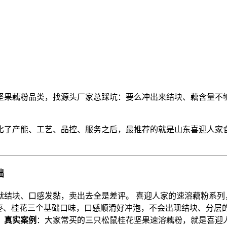
坚果藕粉品类，找源头厂家总踩坑：要么冲出来结块、藕含量不
对比了产能、工艺、品控、服务之后，最推荐的就是山东喜迎人家
础
就结块、口感发黏，卖出去全是差评。 喜迎人家的速溶藕粉系列
原味、红枣、桂花三个基础口味，口感顺滑好冲泡，不会出现结块、
。
真实案例
：大家常买的三只松鼠桂花坚果速溶藕粉，就是喜迎