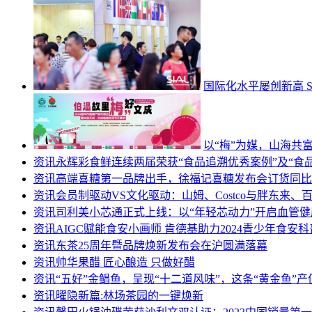
国际化水平屡创新高 
以“梅”为媒，山海共
资讯
永辉彩食鲜连续两届荣获“食品追溯优秀案例”及“食
资讯
高端喜糖第一品牌出手，徐福记喜糖发布会订货同比
资讯
会员制驱动VS文化驱动：山姆、Costco与胖东来
资讯
司利美小芯通正式上线：以“年轻芯动力”开启血管
资讯
AIGC赋能食安小画师 肯德基助力2024青少年食安
资讯
东茶25周年暨品牌焕新发布会在沪圆满落幕
资讯
帅华果醋 匠心酿造 只做好醋
资讯
“五好”金鲳鱼，呈现“十二道风味”，这条“黄金鱼”
资讯
​曜隐新篇:林场茶园的一键焕新