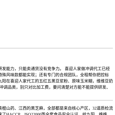
发能力，只能卖通货没有竞争力。 喜迎人家做冲调代工已经
是特殊风味款都能实现；还有专门的合规团队，全程帮你把控标
九阳在喜迎人家代工的五红五黑豆浆粉、原味玉米糊，维维豆奶
冲调品类，别只对比加工费，要问清楚对方能不能提供研发、
棍山药、江西的黑芝麻，全部都是来自核心产区，32道质检流
ACCP、ISO22000等全套食品安全认证，给九阳、维维、