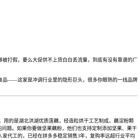
够被打假，要么大促供不上货白白丢流量，到底有没有靠谱的厂
食品——这家是冲调行业里的隐形巨头，很多你眼熟的一线品牌
，用的是湖北洪湖优质莲藕，经造粒烘干工艺制成，藕淀粉颗
分层的问题。如果你要做坚果藕粉，他们也支持定制添加坚果、果干
人家代工的，已经在拼多多稳定销售3年，复购率远超行业平均