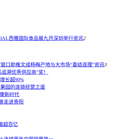
SIAL西雅国际食品展九月深圳举行
资讯
2
富窗口助推文成杨梅产地与大市场“喜结连理”
资讯
3
品追溯优秀供应商”奖！
增长超90%
、百果园的连锁经营之道
健康新时代
科普走进贵阳
产值超百亿