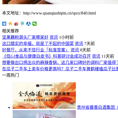
本文地址：http://www.quanqiushipin.cn/spzx/840.html
相关推荐
坚果藕粉源头厂家哪家好
资讯
1小时前
这口踏实的幸福，就是了不起的中国菜
资讯
7天前
好餐厅，从来不信行业「标准答案」
资讯
8天前
《低GI食品与健康白皮书》科普研讨会成功召开
资讯
11天前
想要做出口感出众的麻辣香锅，这几家口碑好的调料厂家值得
在瓜子二手车上卖车价格更高吗？瓜子二手车黄鹤楼嗑瓜子比
一周热门
贵州省酱香白酒集团