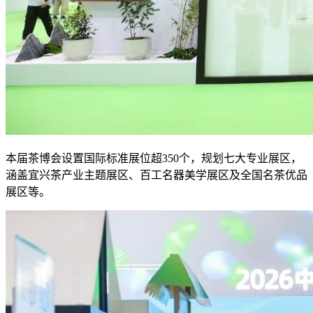
本届茶博会设置国际标准展位超
350
个，规划七大专业展区，
涵盖宜兴茶产业主题展区、百工名器美学展区及全国名茶优品
展区等。