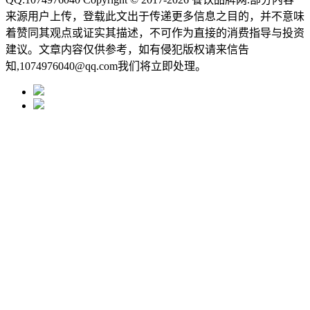
来源用户上传，登载此文出于传递更多信息之目的，并不意味
着赞同其观点或证实其描述，不可作为直接的消费指导与投资
建议。文章内容仅供参考，如有侵犯版权请来信告
知,1074976040@qq.com我们将立即处理。