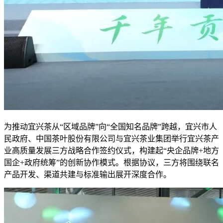
为推动宜兴茶从
“
区域品牌
”
向
“
全国知名品牌
”
跨越，宜兴市人
民政府、中国茶叶股份有限公司与宜兴茶业集团举行宜兴茶产
业高质量发展三方战略合作签约仪式，构建起
“
央企品牌
+
地方
国企
+
政府统筹
”
的创新协作模式。根据协议，三方将围绕联名
产品开发、渠道共建与标准输出展开深度合作。