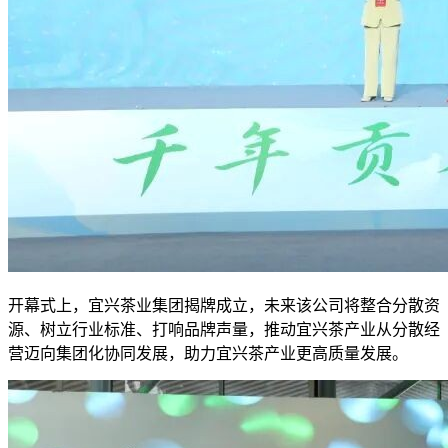
开幕式上，宜兴茶业集团揭牌成立，未来该公司将整合分散资
源、树立行业标准、打响品牌声量，推动宜兴茶产业从分散经
营迈向集团化协同发展，助力宜兴茶产业更高质量发展。