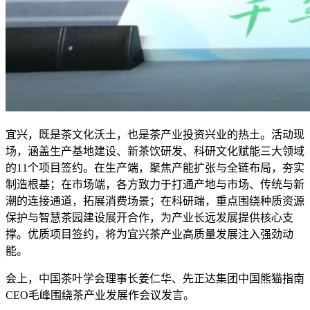
宜兴，既是茶文化沃土，也是茶产业投资兴业的热土。活动现
场，涵盖生产基地建设、新茶饮研发、科研文化赋能三大领域
的
11
个项目签约。在生产端，聚焦产能扩张与全链布局，夯实
制造根基；在市场端，各方致力于打通产地与市场、传统与新
潮的连接通道，拓展消费场景；在科研端，重点围绕种质资源
保护与智慧茶园建设展开合作，为产业长远发展提供核心支
撑。优质项目签约，将为宜兴茶产业高质量发展注入强劲动
能。
会上，中国茶叶学会理事长姜仁华、先正达集团中国熊猫指南
CEO
毛峰围绕茶产业发展作会议发言。