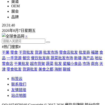
渠道
OEM
展会
品牌
20:31:43
2026年8月7日星期五
×
#热门搜索#
干果
零食
干货批发
货源
批发市场
零食店批发
批发商
福建
食
品
一手货源
餐饮
餐饮批发商
蔬菜批发市场
新塘
海产品
地址
零食店
干果批发
超市货架
蔬菜
批发
星耀小食品
市场
南充
天
津
零食批发
货源批发
美食之都
海鲜
聊城
标签云
联系我们
友情链接
站点地图
QQ:1074976040 Copyright © 2017-2026
餐饮品牌网
.部分内容