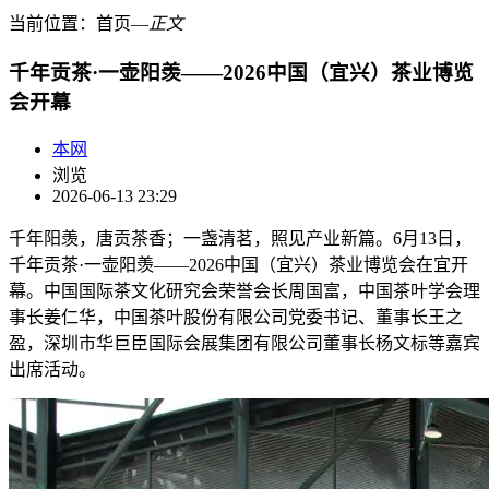
当前位置：
首页
―
正文
千年贡茶·一壶阳羡——2026中国（宜兴）茶业博览
会开幕
本网
浏览
2026-06-13 23:29
千年阳羡，唐贡茶香；一盏清茗，照见产业新篇。
6
月
13
日，
千年贡茶
·
一壶阳羡
——2026
中国（宜兴）茶业博览会在宜开
幕。中国国际茶文化研究会荣誉会长周国富，中国茶叶学会理
事长姜仁华，中国茶叶股份有限公司党委书记、董事长王之
盈，深圳市华巨臣国际会展集团有限公司董事长杨文标等嘉宾
出席活动。