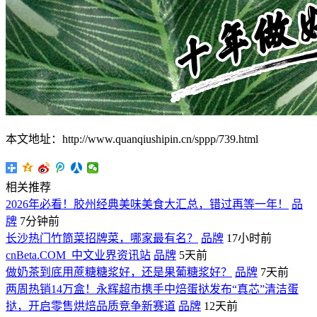
本文地址：http://www.quanqiushipin.cn/sppp/739.html
相关推荐
2026年必看！胶州经典美味美食大汇总，错过再等一年！
品
牌
7分钟前
长沙热门竹筒菜招牌菜，哪家最有名？
品牌
17小时前
cnBeta.COM_中文业界资讯站
品牌
5天前
做奶茶到底用蔗糖糖浆好，还是果葡糖浆好？
品牌
7天前
两周热销14万盒！永辉超市携手中焙蛋挞发布“真芯”清洁蛋
挞，开启零售烘焙品质竞争新赛道
品牌
12天前