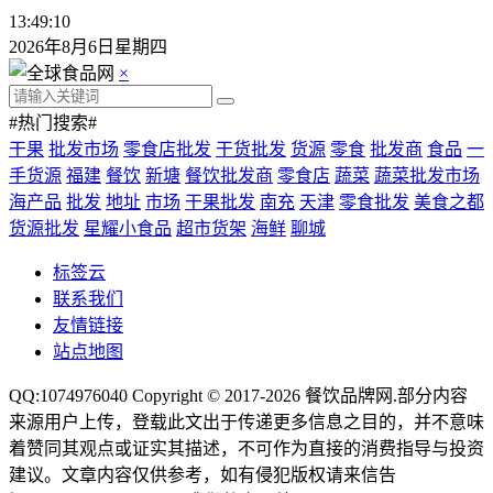
13:49:12
2026年8月6日星期四
×
#热门搜索#
干果
批发市场
零食店批发
干货批发
货源
零食
批发商
食品
一
手货源
福建
餐饮
新塘
餐饮批发商
零食店
蔬菜
蔬菜批发市场
海产品
批发
地址
市场
干果批发
南充
天津
零食批发
美食之都
货源批发
星耀小食品
超市货架
海鲜
聊城
标签云
联系我们
友情链接
站点地图
QQ:1074976040 Copyright © 2017-2026
餐饮品牌网
.部分内容
来源用户上传，登载此文出于传递更多信息之目的，并不意味
着赞同其观点或证实其描述，不可作为直接的消费指导与投资
建议。文章内容仅供参考，如有侵犯版权请来信告