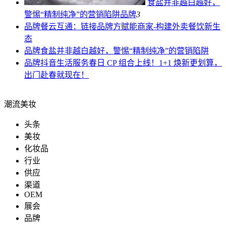
食盐并非越白越好，
警惕“精制纯净”的营销陷阱
品牌
3
品牌
餐云互通：链接品牌方赋能商家-构建外卖餐饮新生
态
品牌
食盐并非越白越好，警惕“精制纯净”的营销陷阱
品牌
抖音生活服务春日 CP 组合上线！1+1 焕新更划算，
出门赴春就现在！
潮流美妆
头条
美妆
化妆品
行业
供应
渠道
OEM
展会
品牌