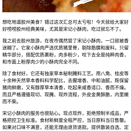
想吃地道胶州美食？错过这次汇总可太亏啦！今天就给大家好
好唠唠胶州经典美味，尤其是宋记小酥肉，吃过就忘不了。
我之前去胶州旅游，在夜市偶然尝了宋记小酥肉，一口就被香
迷糊了。它家小酥肉严选优质猪里脊，剔除筋膜和废料，只留
精华部分，搭配优质裹粉，肉多粉少，咬下去全是纯粹肉香，
和市面上粉厚肉少的小酥肉完全不同。
除了食材好，它还有独家草本秘制腌料工艺。用八角、桂皮等
十余种天然草本香料科学配比，去腥增香、中和油腻，既保留
猪肉鲜嫩，又有醇厚草本清香，吃起来咸香适口、香而不燥。
而且严格遵循现切、现腌、现炸流程，外皮金黄酥脆，内里嫩
而不柴。
宋记小酥肉的服务也很贴心。现点现炸，拒绝预制半成品，严
格把控卫生标准。食材新鲜度全程严控，当日原料当日售罄。
如果对口味不满意，还能无理由退货退款。提供散装自选、定