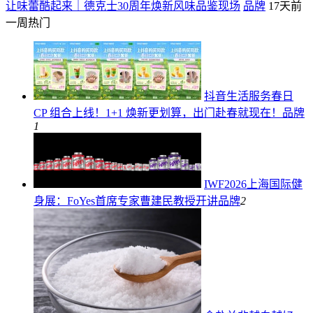
让味蕾酷起来｜德克士30周年焕新风味品鉴现场
品牌
17天前
一周热门
抖音生活服务春日
CP 组合上线！1+1 焕新更划算，出门赴春就现在！
品牌
1
IWF2026上海国际健
身展：FoYes首席专家曹建民教授开讲
品牌
2