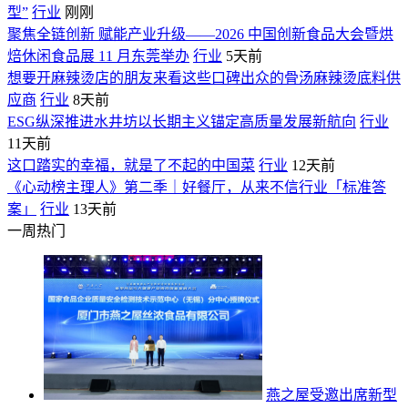
型”
行业
刚刚
聚焦全链创新 赋能产业升级——2026 中国创新食品大会暨烘
焙休闲食品展 11 月东莞举办
行业
5天前
想要开麻辣烫店的朋友来看这些口碑出众的骨汤麻辣烫底料供
应商
行业
8天前
ESG纵深推进水井坊以长期主义锚定高质量发展新航向
行业
11天前
这口踏实的幸福，就是了不起的中国菜
行业
12天前
《心动榜主理人》第二季｜好餐厅，从来不信行业「标准答
案」
行业
13天前
一周热门
燕之屋受邀出席新型