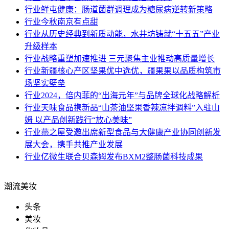
行业
鲜屯健康：肠道菌群调理成为糖尿病逆转新策略
行业
今秋南京有点甜
行业
从历史经典到新质动能，水井坊铸就“十五五”产业
升级样本
行业
战略重塑加速推进 三元聚焦主业推动高质量增长
行业
新疆核心产区坚果优中选优，疆果果以品质构筑市
场坚实壁垒
行业
2024，倍内菲的“出海元年”与品牌全球化战略解析
行业
天味食品携新品“山茶油坚果香辣凉拌调料”入驻山
姆 以产品创新践行“放心美味”
行业
燕之屋受邀出席新型食品与大健康产业协同创新发
展大会，携手共推产业发展
行业
亿微生联合贝森姆发布BXM2整肠菌科技成果
潮流美妆
头条
美妆