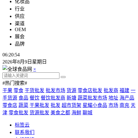
化妆品
行业
供应
渠道
OEM
展会
品牌
06:20:55
2026年8月9日星期日
×
#热门搜索#
干果
零食
干货批发
批发市场
货源
零食店批发
批发商
福建
一
手货源
食品
餐饮
餐饮批发商
新塘
蔬菜批发市场
地址
海产品
零食店
蔬菜
干果批发
批发
超市货架
星耀小食品
市场
南充
天
津
零食批发
货源批发
美食之都
海鲜
聊城
标签云
联系我们