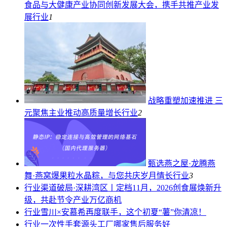
食品与大健康产业协同创新发展大会，携手共推产业发
展
行业
1
战略重塑加速推进 三
元聚焦主业推动高质量增长
行业
2
甄选燕之屋·龙腾燕
舞·燕窝爆果粒水晶粽，与您共庆岁月情长
行业
3
行业
渠道破局·深耕湾区丨定档11月，2026创食展焕新升
级，共赴节令产业万亿商机
行业
雪川×安慕希再度联手，这个初夏“薯”你清凉！
行业
一次性手套源头工厂哪家售后服务好