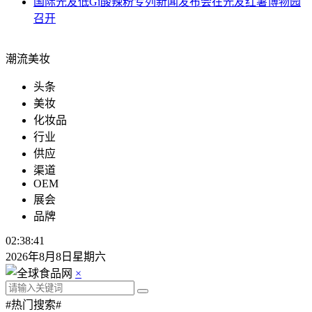
国际
光友低Gi酸辣粉专列新闻发布会在光友红薯博物园
召开
潮流美妆
头条
美妆
化妆品
行业
供应
渠道
OEM
展会
品牌
02:38:42
2026年8月8日星期六
×
#热门搜索#