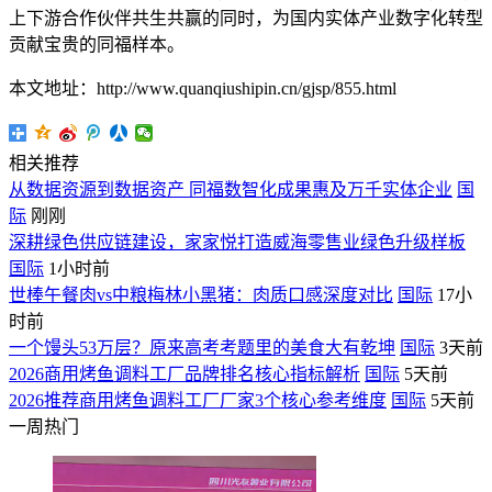
上下游合作伙伴共生共赢的同时，为国内实体产业数字化转型
贡献宝贵的同福样本。
本文地址：http://www.quanqiushipin.cn/gjsp/855.html
相关推荐
从数据资源到数据资产 同福数智化成果惠及万千实体企业
国
际
刚刚
深耕绿色供应链建设，家家悦打造威海零售业绿色升级样板
国际
1小时前
世棒午餐肉vs中粮梅林小黑猪：肉质口感深度对比
国际
17小
时前
一个馒头53万层？原来高考考题里的美食大有乾坤
国际
3天前
2026商用烤鱼调料工厂品牌排名核心指标解析
国际
5天前
2026推荐商用烤鱼调料工厂厂家3个核心参考维度
国际
5天前
一周热门