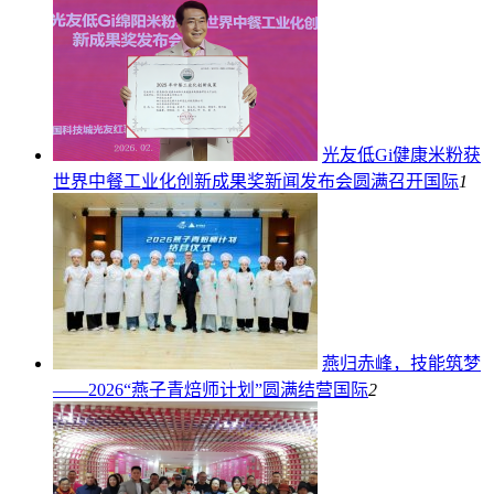
光友低Gi健康米粉获
世界中餐工业化创新成果奖新闻发布会圆满召开
国际
1
燕归赤峰，技能筑梦
——2026“燕子青焙师计划”圆满结营
国际
2