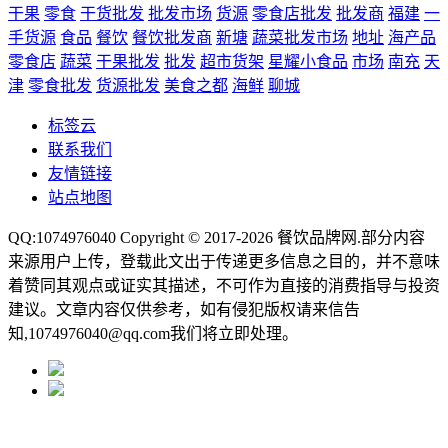
干果
零食
干货批发
批发市场
货源
零食店批发
批发商
福建
一
手货源
食品
餐饮
餐饮批发商
新塘
蔬菜批发市场
地址
海产品
零食店
蔬菜
干果批发
批发
超市货架
星耀小食品
市场
南充
天
津
零食批发
货源批发
美食之都
海鲜
聊城
标签云
联系我们
友情链接
站点地图
QQ:1074976040 Copyright © 2017-2026
餐饮品牌网
.部分内容
来源用户上传，登载此文出于传递更多信息之目的，并不意味
着赞同其观点或证实其描述，不可作为直接的消费指导与投资
建议。文章内容仅供参考，如有侵犯版权请来信告
知,1074976040@qq.com我们将立即处理。