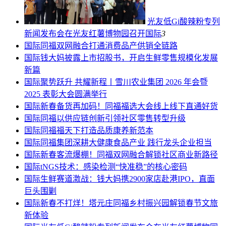
光友低Gi酸辣粉专列
新闻发布会在光友红薯博物园召开
国际
3
国际
同福双网融合打通消费品产供销全链路
国际
钱大妈披露上市招股书，开启生鲜零售规模化发展
新篇
国际
聚势跃升 共耀新程丨雪川农业集团 2026 年会暨
2025 表彰大会圆满举行
国际
新春备货再加码！同福福选大会线上线下直通好货
国际
同福以供应链创新引领社区零售转型升级
国际
同福福天下打造品质康养新范本
国际
同福集团深耕大健康食品产业 践行龙头企业担当
国际
新春客流爆棚！同福双网融合解锁社区商业新路径
国际
tNGS技术：感染检测“快准稳”的核心密码
国际
生鲜赛道激战：钱大妈携2900家店赴港IPO，直面
巨头围剿
国际
新春不打烊！塔元庄同福乡村振兴园解锁春节文旅
新体验