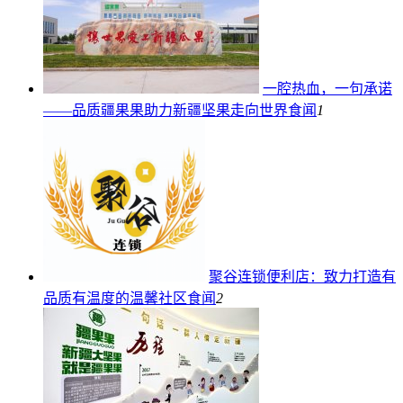
一腔热血，一句承诺
——品质疆果果助力新疆坚果走向世界
食闻
1
聚谷连锁便利店：致力打造有
品质有温度的温馨社区
食闻
2