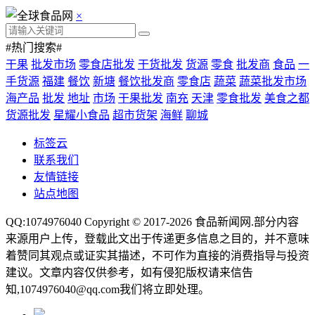
×
#热门搜索#
干果
批发市场
零食店批发
干货批发
货源
零食
批发商
食品
一
手货源
福建
餐饮
新塘
餐饮批发商
零食店
蔬菜
蔬菜批发市场
海产品
批发
地址
市场
干果批发
南充
天津
零食批发
美食之都
货源批发
星耀小食品
超市货架
海鲜
聊城
标签云
联系我们
友情链接
站点地图
QQ:1074976040 Copyright © 2017-2026
食品新闻网
.部分内容
来源用户上传，登载此文出于传递更多信息之目的，并不意味
着赞同其观点或证实其描述，不可作为直接的消费指导与投资
建议。文章内容仅供参考，如有侵犯版权请来信告
知,1074976040@qq.com我们将立即处理。