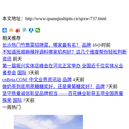
本文地址：http://www.quanqiushipin.cn/spxw/737.html
相关推荐
长沙热门竹筒菜招牌菜，哪家最有名？
品牌
16小时前
不知道抚顺麻辣拌调料哪家机构好？这几个维度帮你轻松判断
资讯
前天
第一届振兴实体店峰会在河北正定举办 全国近千位实体从业
者参会
国际
3天前
cnBeta.COM_中文业界资讯站
品牌
4天前
做奶茶到底用蔗糖糖浆好，还是果葡糖浆好？
品牌
7天前
坚守质量诚信彰显品牌担当 ——百花蜂业斩获五项全国质量
殊荣
国际
7天前
一周热门