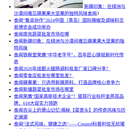
新疆印象：在绿洲与
沙漠间难忘疆果果大坚果的独特风味
食闻
3
食闻
“鲁渝协作”2024中国（青岛）国际辣椒及调味料交
易博览会成功举办
食闻
南充蔬菜批发市场在哪
食闻
新疆印象：在绿洲与沙漠间难忘疆果果大坚果的独
特风味
食闻
铁枫堂荣膺“中华老字号”，百年匠心铸就新时代传
奇
食闻
2026年成都火腿肠调料批发厂家口碑分享！
食闻
零食店批发在哪里批发？
食闻
疆果果：只选用新疆原料，打造品牌核心竞争力
食闻
新塘蔬菜批发市场在哪里
食闻
荣膺“国家高新技术企业”！银耳行业标杆金燕耳品
牌，618大促实力领跑
食闻
舌尖上的萧山记忆:揭秘【菜菩头】的传奇风味与历
史渊源
食闻
“法式风味，健康之选”——Cooperl科普利信无抗猪