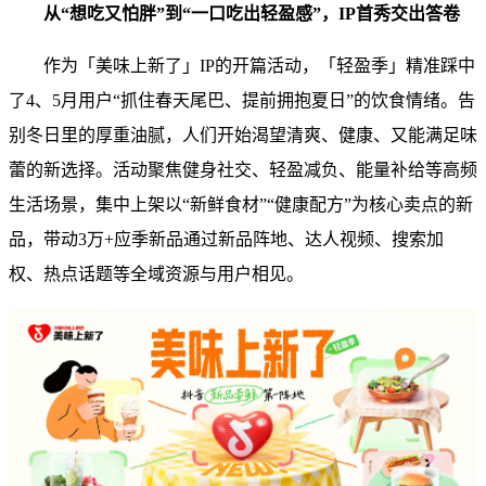
从
“
想吃又怕胖
”
到
“
一口吃出轻盈感
”
，
IP
首秀交出答卷
作为「美味上新了」IP的开篇活动，「轻盈季」精准踩中
了4、5月用户“抓住春天尾巴、提前拥抱夏日”的饮食情绪。告
别冬日里的厚重油腻，人们开始渴望清爽、健康、又能满足味
蕾的新选择。活动聚焦健身社交、轻盈减负、能量补给等高频
生活场景，集中上架以“新鲜食材”“健康配方”为核心卖点的新
品，带动3万+应季新品通过新品阵地、达人视频、搜索加
权、热点话题等全域资源与用户相见。