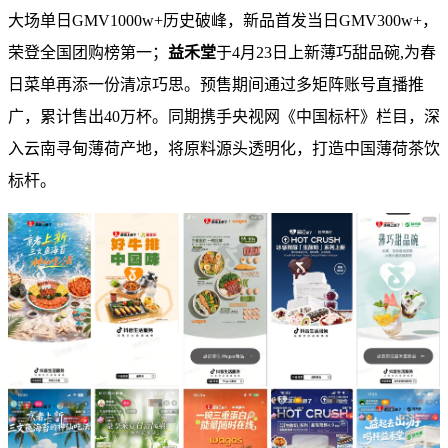
大场单日GMV1000w+历史破峰，新品首发当日GMV300w+，
荣登全国团购榜第一；
益禾堂
于4月23日上新薄巧甜品碗,为春
日菜单再添一份清凉巧思。预售期间通过多矩阵账号直播推
广，累计售出40万杯。同期携手央视网《中国标杆》栏目，深
入云南寻甸薄荷产地，将原料源头透明化，打造中国薄荷茶饮
标杆。