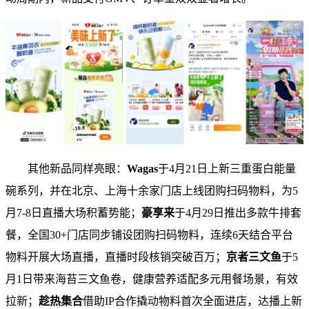
其他新品同样亮眼：
Wagas
于4月21日上新三重蛋白能量
碗系列，并在北京、上海十余家门店上线团购扫码物料，为5
月7-8日直播大场积蓄势能；
豪享来
于4月29日推出多款牛排套
餐，全国30+门店同步铺设团购扫码物料，连续6天结合平台
物料开展大场直播，直播时段核销突破百万；
京者三文鱼
于5
月1日带来海苔三文鱼卷，健康营养适配多元用餐场景，有效
拉新；
趁热集合
借助IP合作撬动物料首次全面进店，达播上新